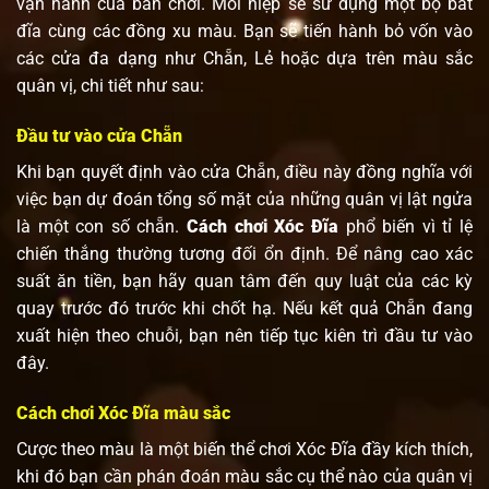
vận hành của bàn chơi. Mỗi hiệp sẽ sử dụng một bộ bát
đĩa cùng các đồng xu màu. Bạn sẽ tiến hành bỏ vốn vào
các cửa đa dạng như Chẵn, Lẻ hoặc dựa trên màu sắc
quân vị, chi tiết như sau:
Đầu tư vào cửa Chẵn
Khi bạn quyết định vào cửa Chẵn, điều này đồng nghĩa với
việc bạn dự đoán tổng số mặt của những quân vị lật ngửa
là một con số chẵn.
Cách chơi Xóc Đĩa
phổ biến vì tỉ lệ
chiến thắng thường tương đối ổn định. Để nâng cao xác
suất ăn tiền, bạn hãy quan tâm đến quy luật của các kỳ
quay trước đó trước khi chốt hạ. Nếu kết quả Chẵn đang
xuất hiện theo chuỗi, bạn nên tiếp tục kiên trì đầu tư vào
đây.
Cách chơi Xóc Đĩa màu sắc
Cược theo màu là một biến thể chơi Xóc Đĩa đầy kích thích,
khi đó bạn cần phán đoán màu sắc cụ thể nào của quân vị