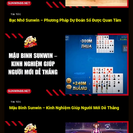
TIN TỨC
Bạc Nhớ Sunwin – Phương Pháp Dự Đoán Số Được Quan Tâm
TIN TỨC
Mậu Binh Sunwin – Kinh Nghiệm Giúp Người Mới Dễ Thắng