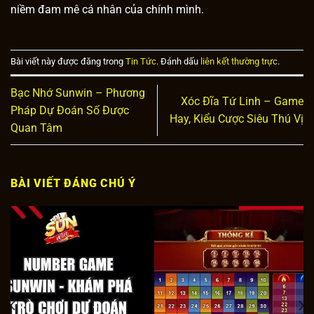
niềm đam mê cá nhân của chính mình.
Bài viết này được đăng trong
Tin Tức
. Đánh dấu
liên kết thường trực
.
Bạc Nhớ Sunwin – Phương
Xóc Đĩa Tứ Linh – Game
Pháp Dự Đoán Số Được
Hay, Kiểu Cược Siêu Thú Vị
Quan Tâm
BÀI VIẾT ĐÁNG CHÚ Ý