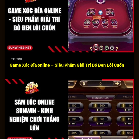
TIN TỨC
Game Xóc Đĩa online – Siêu Phẩm Giải Trí Đỏ Đen Lôi Cuốn