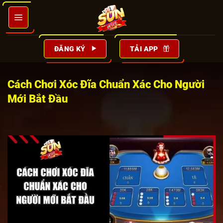
Bỏ
qua
nội
dung
ĐĂNG KÝ
TẢI APP
Cách Chơi Xóc Đĩa Chuẩn Xác Cho Người
Mới Bắt Đầu