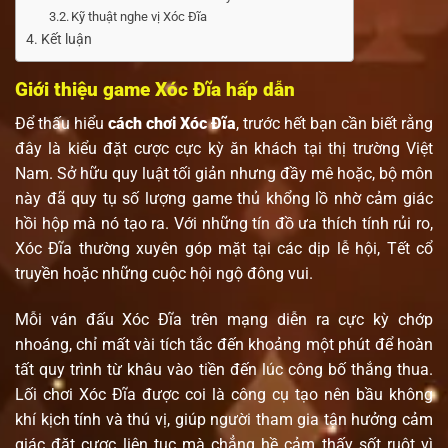
Kỹ thuật nghe vị Xóc Đĩa
Kết luận
Giới thiệu game Xóc Đĩa hấp dẫn
Để thấu hiểu
cách chơi Xóc Đĩa
, trước hết bạn cần biết rằng
đây là kiểu đặt cược cực kỳ ăn khách tại thị trường Việt
Nam. Sở hữu quy luật tối giản nhưng đầy mê hoặc, bộ môn
này đã quy tụ số lượng game thủ khổng lồ nhờ cảm giác
hồi hộp mà nó tạo ra. Với những tín đồ ưa thích tính rủi ro,
Xóc Đĩa thường xuyên góp mặt tại các dịp lễ hội, Tết cổ
truyền hoặc những cuộc hội ngộ đông vui.
Mỗi ván đấu Xóc Đĩa trên mạng diễn ra cực kỳ chớp
nhoáng, chỉ mất vài tích tắc đến khoảng một phút để hoàn
tất quy trình từ khâu vào tiền đến lúc công bố thắng thua.
Lối chơi Xóc Đĩa được coi là công cụ tạo nên bầu không
khí kịch tính và thú vị, giúp người tham gia tận hưởng cảm
giác đặt cược liên tục mà chẳng hề cảm thấy sốt ruột vì