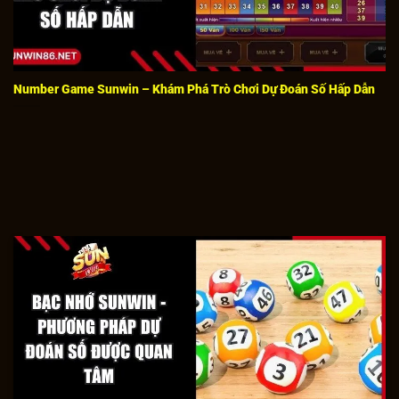
Number Game Sunwin – Khám Phá Trò Chơi Dự Đoán Số Hấp Dẫn