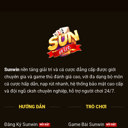
Sunwin
nền tảng giải trí và cá cược đẳng cấp được giới
chuyên gia và game thủ đánh giá cao, với đa dạng bộ môn
cá cược hấp dẫn, nạp rút nhanh, hệ thống bảo mật cao cấp
và đội ngũ cksh chuyên nghiệp, hỗ trợ người chơi 24/7.
HƯỚNG DẪN
TRÒ CHƠI
Đăng Ký Sunwin
Game Bài Sunwin