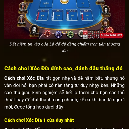
Đặt niềm tin vào cửa Lẻ để dễ dàng chiếm trọn tiền thưởng
lớn
Cách chơi Xóc Đĩa đỉnh cao, đánh đâu thắng đó
Cách chơi Xóc Đĩa
rất gọn nhẹ và dễ nắm bắt, nhưng nó
vẫn đòi hỏi bạn phải có nền tảng tư duy nhạy bén. Những
cao thủ giàu kinh nghiệm sẽ tiết lộ thêm cho bạn các thủ
thuật hay để đạt thành công nhanh, kể cả khi bạn là người
mới, được tổng hợp dưới đây:
Cách chơi Xóc Đĩa 1 cửa duy nhất