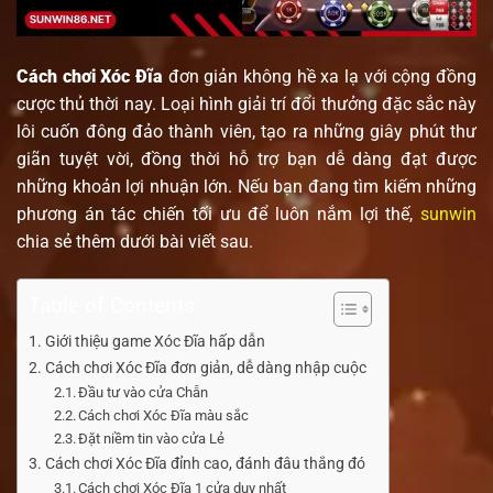
Cách chơi Xóc Đĩa
đơn giản không hề xa lạ với cộng đồng
cược thủ thời nay. Loại hình giải trí đổi thưởng đặc sắc này
lôi cuốn đông đảo thành viên, tạo ra những giây phút thư
giãn tuyệt vời, đồng thời hỗ trợ bạn dễ dàng đạt được
những khoản lợi nhuận lớn. Nếu bạn đang tìm kiếm những
phương án tác chiến tối ưu để luôn nắm lợi thế,
sunwin
chia sẻ thêm dưới bài viết sau.
Table of Contents
Giới thiệu game Xóc Đĩa hấp dẫn
Cách chơi Xóc Đĩa đơn giản, dễ dàng nhập cuộc
Đầu tư vào cửa Chẵn
Cách chơi Xóc Đĩa màu sắc
Đặt niềm tin vào cửa Lẻ
Cách chơi Xóc Đĩa đỉnh cao, đánh đâu thắng đó
Cách chơi Xóc Đĩa 1 cửa duy nhất