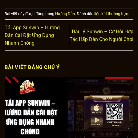
Bài viết này được đăng trong
Hướng Dẫn
. Đánh dấu
liên kết thường trực
.
Tải App Sunwin – Hướng
Đại Lý Sunwin – Cơ Hội Hợp
Dẫn Cài Đặt Ứng Dụng
Tác Hấp Dẫn Cho Người Chơi
Nhanh Chóng
BÀI VIẾT ĐÁNG CHÚ Ý