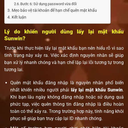
Bước 6: Sử dụng password vừa đổi
Mẹo bảo vệ tài khoản để hạn chế quên mật khẩu
Kết luận
Lý do khiến người dùng lấy lại mật khẩu
Sunwin?
Trước khi thực hiện lấy lại mật khẩu bạn nên hiểu rõ vì sao
tình trạng này xảy ra. Việc xác định nguyên nhân sẽ giúp
bạn xử lý nhanh chóng và hạn chế lặp lại lỗi tương tự trong
tương lai.
Quên mật khẩu đăng nhập là nguyên nhân phổ biến
nhất khiến nhiều người phải
lấy lại mật khẩu Sunwin
.
Khi bạn lâu ngày không đăng nhập hoặc sử dụng quá
phức tạp, việc quên thông tin đăng nhập là điều hoàn
toàn có thể xảy ra. Trong trường hợp này, tính năng khôi
phục sẽ giúp bạn truy cập lại ID nhanh chóng.