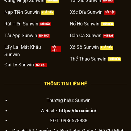
Đăng Nhập Sunwin
Tải Xỉu Sunwin
Nạp Tiền Sunwin
Xóc Đĩa Sunwin
Rút Tiền Sunwin
Nổ Hũ Sunwin
Tải App Sunwin
Bắn Cá Sunwin
Lấy Lại Mật Khẩu
Xổ Số Sunwin
Sunwin
Thể Thao Sunwin
Đại Lý Sunwin
THÔNG TIN LIÊN HỆ
Thương hiệu: Sunwin
Website:
https://luxcoin.io/
SĐT: 0986578888
Địa chỉ: 57 Nguyễn Du, Bến Nghé, Quận 1, Hồ Chí Minh