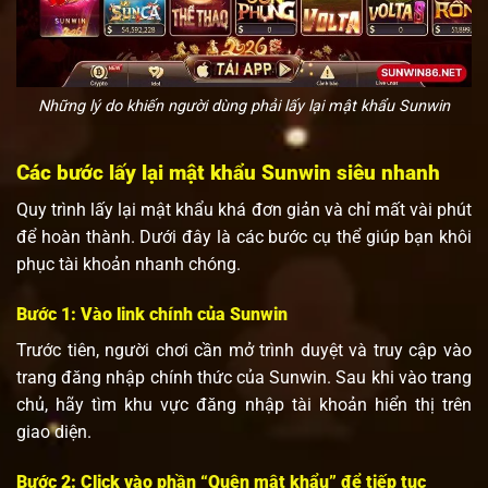
Những lý do khiến người dùng phải lấy lại mật khẩu Sunwin
Các bước lấy lại mật khẩu Sunwin siêu nhanh
Quy trình lấy lại mật khẩu khá đơn giản và chỉ mất vài phút
để hoàn thành. Dưới đây là các bước cụ thể giúp bạn khôi
phục tài khoản nhanh chóng.
Bước 1: Vào link chính của Sunwin
Trước tiên, người chơi cần mở trình duyệt và truy cập vào
trang đăng nhập chính thức của Sunwin. Sau khi vào trang
chủ, hãy tìm khu vực đăng nhập tài khoản hiển thị trên
giao diện.
Bước 2: Click vào phần “Quên mật khẩu” để tiếp tục