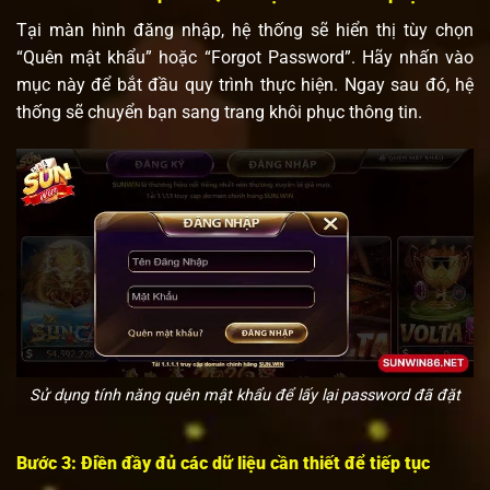
Tại màn hình đăng nhập, hệ thống sẽ hiển thị tùy chọn
“Quên mật khẩu” hoặc “Forgot Password”. Hãy nhấn vào
mục này để bắt đầu quy trình thực hiện. Ngay sau đó, hệ
thống sẽ chuyển bạn sang trang khôi phục thông tin.
Sử dụng tính năng quên mật khẩu để lấy lại password đã đặt
Bước 3: Điền đầy đủ các dữ liệu cần thiết để tiếp tục