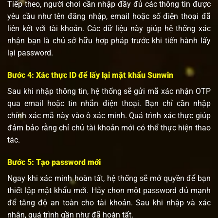
Tiếp theo, người chơi cần nhập đầy đủ các thông tin được
yêu cầu như tên đăng nhập, email hoặc số điện thoại đã
liên kết với tài khoản. Các dữ liệu này giúp hệ thống xác
nhận bạn là chủ sở hữu hợp pháp trước khi tiến hành lấy
lại password.
Bước 4: Xác thực ID để lấy lại mật khẩu Sunwin
Sau khi nhập thông tin, hệ thống sẽ gửi mã xác nhận OTP
qua email hoặc tin nhắn điện thoại. Bạn chỉ cần nhập
chính xác mã này vào ô xác minh. Quá trình xác thực giúp
đảm bảo rằng chỉ chủ tài khoản mới có thể thực hiện thao
tác.
Bước 5: Tạo password mới
Ngay khi xác minh hoàn tất, hệ thống sẽ mở quyền để bạn
thiết lập mật khẩu mới. Hãy chọn một password đủ mạnh
để tăng độ an toàn cho tài khoản. Sau khi nhập và xác
nhận, quá trình gần như đã hoàn tất.