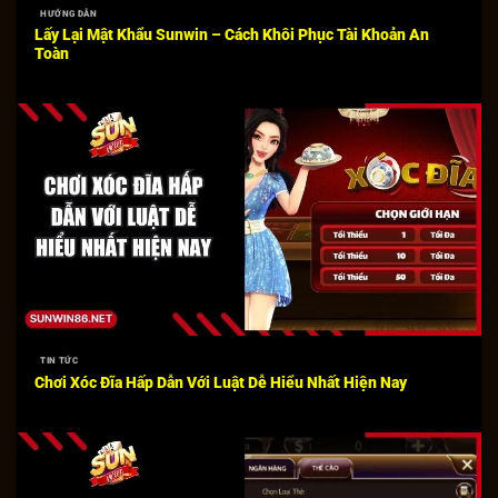
HƯỚNG DẪN
Lấy Lại Mật Khẩu Sunwin – Cách Khôi Phục Tài Khoản An
Toàn
TIN TỨC
Chơi Xóc Đĩa Hấp Dẫn Với Luật Dễ Hiểu Nhất Hiện Nay