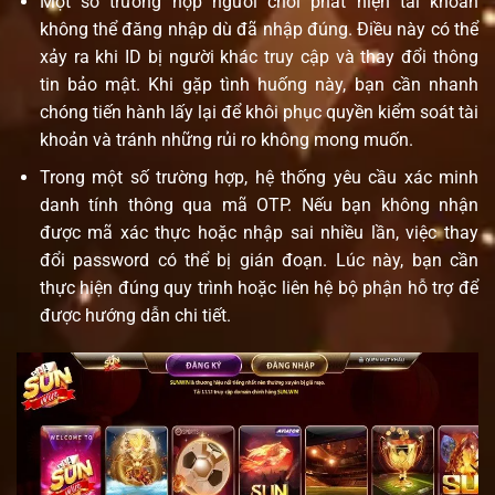
Một số trường hợp người chơi phát hiện tài khoản
không thể đăng nhập dù đã nhập đúng. Điều này có thể
xảy ra khi ID bị người khác truy cập và thay đổi thông
tin bảo mật. Khi gặp tình huống này, bạn cần nhanh
chóng tiến hành lấy lại để khôi phục quyền kiểm soát tài
khoản và tránh những rủi ro không mong muốn.
Trong một số trường hợp, hệ thống yêu cầu xác minh
danh tính thông qua mã OTP. Nếu bạn không nhận
được mã xác thực hoặc nhập sai nhiều lần, việc thay
đổi password có thể bị gián đoạn. Lúc này, bạn cần
thực hiện đúng quy trình hoặc liên hệ bộ phận hỗ trợ để
được hướng dẫn chi tiết.