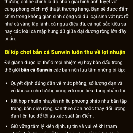
thưởng online chính là độ phân giải hình ảnh tuyệt vời
cùng phong cách mỹ thuật thượng hạng. Bạn sẽ được đắm
chìm trong không gian sinh động với đủ loại sinh vật rực rỡ
như cá vàng lấp lánh, cá ngựa điệu đà, cá ngũ sắc kiêu sa
hay các loài cá mập hung dữ giữa đại dương rộng lớn đầy
bí ẩn.
Bí kíp chơi bắn cá Sunwin luôn thu về lợi nhuận
Để giành được lợi thế ở mọi nhiệm vụ hay bàn đấu trong
thế giới
bắn cá Sunwin
các bạn nên lưu tâm những bí kíp:
Quyết định đúng đắn về mức phòng, số lượng đạn và
vũ khí sao cho tương xứng với mục tiêu đang nhắm tới.
Kết hợp nhuần nhuyễn nhiều phương pháp như bắn tập
trung, bắn diện rộng, săn theo đàn hoặc thay đổi lượng
đạn liên tục để tối ưu xác suất ăn điểm.
Giữ vững tâm lý kiên định, tự tin và vui vẻ khi tham