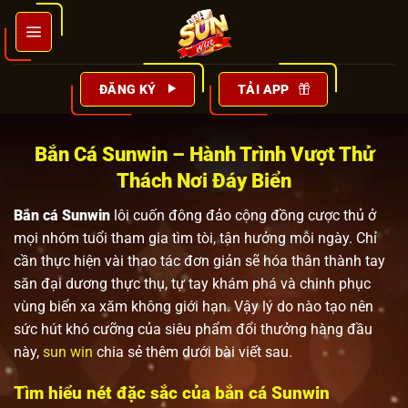
Bỏ
qua
nội
dung
ĐĂNG KÝ
TẢI APP
Bắn Cá Sunwin – Hành Trình Vượt Thử
Thách Nơi Đáy Biển
Bắn cá Sunwin
lôi cuốn đông đảo cộng đồng cược thủ ở
mọi nhóm tuổi tham gia tìm tòi, tận hưởng mỗi ngày. Chỉ
cần thực hiện vài thao tác đơn giản sẽ hóa thân thành tay
săn đại dương thực thụ, tự tay khám phá và chinh phục
vùng biển xa xăm không giới hạn. Vậy lý do nào tạo nên
sức hút khó cưỡng của siêu phẩm đổi thưởng hàng đầu
này,
sun win
chia sẻ thêm dưới bài viết sau.
Tìm hiểu nét đặc sắc của bắn cá Sunwin