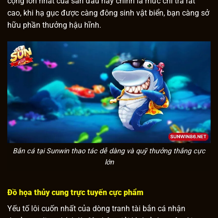
cộng lớn nhất của sàn đấu này chính là mức chi trả rất
cao, khi hạ gục được càng đông sinh vật biển, bạn càng sở
hữu phần thưởng hậu hĩnh.
Bắn cá tại Sunwin thao tác dễ dàng và quỹ thưởng thắng cực
lớn
Đồ họa thủy cung trực tuyến cực phẩm
Yếu tố lôi cuốn nhất của dòng tranh tài bắn cá nhận