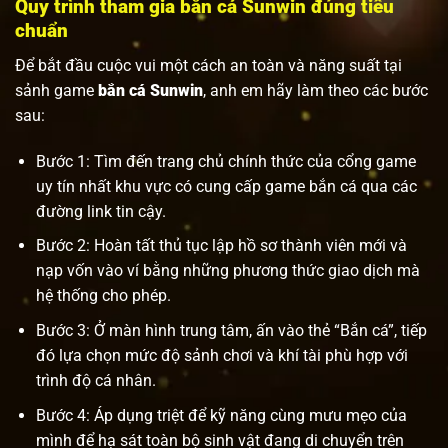
Quy trình tham gia bắn cá Sunwin đúng tiêu
chuẩn
Để bắt đầu cuộc vui một cách an toàn và năng suất tại
sảnh game
bắn cá Sunwin
, anh em hãy làm theo các bước
sau:
Bước 1: Tìm đến trang chủ chính thức của cổng game
uy tín nhất khu vực có cung cấp game bắn cá qua các
đường link tin cậy.
Bước 2: Hoàn tất thủ tục lập hồ sơ thành viên mới và
nạp vốn vào ví bằng những phương thức giao dịch mà
hệ thống cho phép.
Bước 3: Ở màn hình trung tâm, ấn vào thẻ “Bắn cá”, tiếp
đó lựa chọn mức độ sảnh chơi và khí tài phù hợp với
trình độ cá nhân.
Bước 4: Áp dụng triệt để kỹ năng cùng mưu mẹo của
mình để hạ sát toàn bộ sinh vật đang di chuyển trên