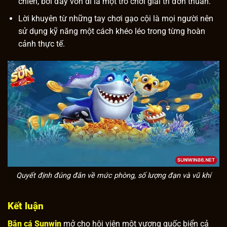
chiến, bởi đây vốn dĩ là một trò chơi giải trí đơn thuần.
Lời khuyên từ những tay chơi gạo cội là mọi người nên
sử dụng kỹ năng một cách khéo léo trong từng hoàn
cảnh thực tế.
Quyết định đúng đắn về mức phòng, số lượng đạn và vũ khí
Kết luận
Bắn cá Sunwin
mở cho hội viên một vương quốc biển cả