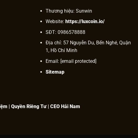
Thương hiệu: Sunwin
Website:
https://luxcoin.io/
SĐT: 0986578888
Địa chỉ: 57 Nguyễn Du, Bến Nghé, Quận
1, Hồ Chí Minh
Email:
[email protected]
Sitemap
iệm
|
Quyền Riêng Tư
|
CEO Hải Nam