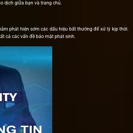
ao dịch giữa bạn và trang chủ.
ằm phát hiện sớm các dấu hiệu bất thường để xử lý kịp thời.
tất cả các vấn đề bảo mật phát sinh.