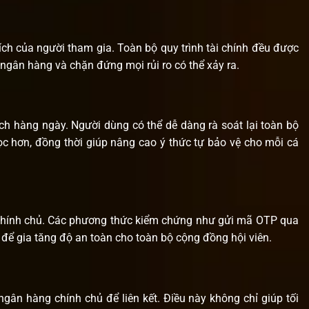
ích của người tham gia. Toàn bộ quy trình tài chính đều được
ngân hàng và chặn đứng mọi rủi ro có thể xảy ra.
ịch hàng ngày. Người dùng có thể dễ dàng rà soát lại toàn bộ
học hơn, đồng thời giúp nâng cao ý thức tự bảo vệ cho mỗi cá
 chính chủ. Các phương thức kiểm chứng như gửi mã OTP qua
 để gia tăng độ an toàn cho toàn bộ cộng đồng hội viên.
gân hàng chính chủ để liên kết. Điều này không chỉ giúp tối