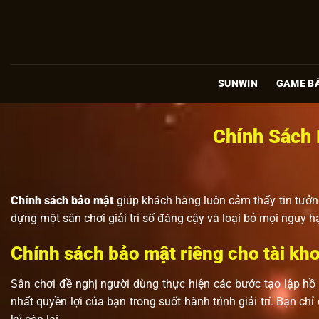
Bỏ
qua
nội
dung
SUNWIN
GAME BÀ
Chính Sách 
Chính sách bảo mật
giúp khách hàng luôn cảm thấy tin tưở
dựng một sân chơi giải trí số đáng cậy và loại bỏ mọi nguy hạ
Chính sách bảo mật riêng cho tài kh
Sân chơi đề nghị người dùng thực hiện các bước tạo lập h
nhất quyền lợi của bạn trong suốt hành trình giải trí. Bạn c