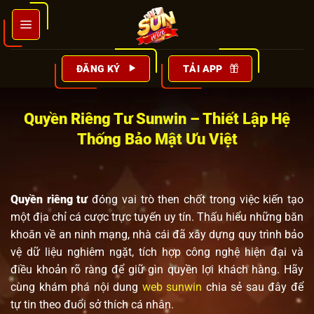
Bỏ
qua
nội
dung
ĐĂNG KÝ
TẢI APP
Quyền Riêng Tư Sunwin – Thiết Lập Hệ
Thống Bảo Mật Ưu Việt
Quyền riêng tư
đóng vai trò then chốt trong việc kiến tạo
một địa chỉ cá cược trực tuyến uy tín. Thấu hiểu những băn
khoăn về an ninh mạng, nhà cái đã xây dựng quy trình bảo
vệ dữ liệu nghiêm ngặt, tích hợp công nghệ hiện đại và
điều khoản rõ ràng để giữ gìn quyền lợi khách hàng. Hãy
cùng khám phá nội dung
web sunwin
chia sẻ sau đây để
tự tin theo đuổi sở thích cá nhân.