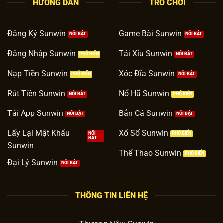
HƯỚNG DẪN
TRÒ CHƠI
Đăng Ký Sunwin
Game Bài Sunwin
Đăng Nhập Sunwin
Tải Xỉu Sunwin
Nạp Tiền Sunwin
Xóc Đĩa Sunwin
Rút Tiền Sunwin
Nổ Hũ Sunwin
Tải App Sunwin
Bắn Cá Sunwin
Lấy Lại Mật Khẩu
Xổ Số Sunwin
Sunwin
Thể Thao Sunwin
Đại Lý Sunwin
THÔNG TIN LIÊN HỆ