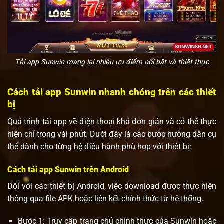
Tải app Sunwin mang lại nhiều ưu điểm nổi bật và thiết thực
Cách tải app Sunwin nhanh chóng trên các thiết
bị
Quá trình tải app về điện thoại khá đơn giản và có thể thực
hiện chỉ trong vài phút. Dưới đây là các bước hướng dẫn cụ
thể dành cho từng hệ điều hành phù hợp với thiết bị:
Cách tải app Sunwin trên Android
Đối với các thiết bị Android, việc download được thực hiện
thông qua file APK hoặc liên kết chính thức từ hệ thống.
Bước 1: Truy cập trang chủ chính thức của Sunwin hoặc