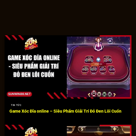
TIN TỨC
Game Xóc Đĩa online – Siêu Phẩm Giải Trí Đỏ Đen Lôi Cuốn