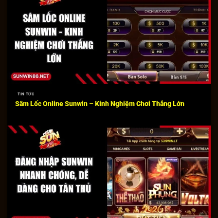
TIN TỨC
Sâm Lốc Online Sunwin – Kinh Nghiệm Chơi Thắng Lớn