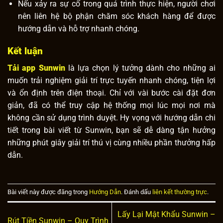
Nếu xảy ra sự cố trong quá trình thực hiện, người chơi
nên liên hệ bộ phận chăm sóc khách hàng để được
hướng dẫn và hỗ trợ nhanh chóng.
Kết luận
Tải app Sunwin
là lựa chọn lý tưởng dành cho những ai
muốn trải nghiệm giải trí trực tuyến nhanh chóng, tiện lợi
và ổn định trên điện thoại. Chỉ với vài bước cài đặt đơn
giản, đã có thể truy cập hệ thống mọi lúc mọi nơi mà
không cần sử dụng trình duyệt. Hy vọng với hướng dẫn chi
tiết trong bài viết từ Sunwin, bạn sẽ dễ dàng tận hưởng
những phút giây giải trí thú vị cùng nhiều phần thưởng hấp
dẫn.
Bài viết này được đăng trong
Hướng Dẫn
. Đánh dấu
liên kết thường trực
.
Lấy Lại Mật Khẩu Sunwin –
Rút Tiền Sunwin – Quy Trình