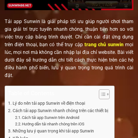
Tải app Sunwin là giải pháp tối ưu giúp người chơi tham
gia giải trí trực tuyến nhanh chóng, thuận tiện hơn so với
việc truy cập bằng trình duyệt. Chỉ cần cài đặt ứng dụng
trên điện thoại, bạn có thể truy cập
trang chủ sunwin
mọi
lúc, mọi nơi mà không cần nhập lại địa chỉ website. Bài viết
dưới đây sẽ hướng dẫn chi tiết cách thực hiện trên các hệ
điều hành phổ biến, lưu ý quan trọng trong quá trình cài
đặt.
Table of Contents
Lý do nên tải app Sunwin về điện thoại
Cách tải app Sunwin nhanh chóng trên các thiết bị
Cách tải app Sunwin trên Android
Hướng dẫn tải nhanh chóng trên iOS
Những lưu ý quan trọng khi tải app Sunwin