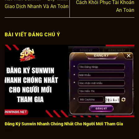
Cách Khôi Phục Tài Khoản
Giao Dịch Nhanh Và An Toàn
An Toàn
BÀI VIẾT ĐÁNG CHÚ Ý
Đăng Ký Sunwin Nhanh Chóng Nhất Cho Người Mới Tham Gia